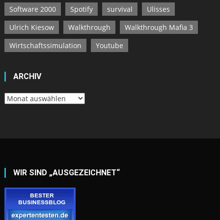
Software 2000
Spotify
survival
Ulisses
Ulrich Kiesow
Walkthrough
Walkthrough Mafia 3
Wirtschaftssimulation
Youtube
ARCHIV
Archiv
WIR SIND „AUSGEZEICHNET“