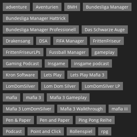
adventure
Aventurien
BMH
Bundesliga Manager
Bundesliga Manager Hattrick
Bundesliga Manager Professionell
Das Schwarze Auge
Drakensang
DSA
FIFA Manager
FrittenFriseur
FrittenFriseurLPs
Fussball Manager
gameplay
Gaming Podcast
Insgame
insgame podcast
Kron Software
Lets Play
Lets Play Mafia 3
LomDomSilver
Lom Dom Silver
LomDomSilver LP
mafia
mafia 3
Mafia 3 Gameplay
Mafia 3 LomDomSilver
Mafia 3 Walkthrough
mafia iii
Pen & Paper
Pen and Paper
Ping Pong Reihe
Podcast
Point and Click
Rollenspiel
rpg