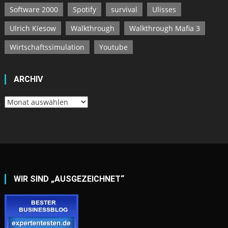
Software 2000
Spotify
survival
Ulisses
Ulrich Kiesow
Walkthrough
Walkthrough Mafia 3
Wirtschaftssimulation
Youtube
ARCHIV
Archiv
WIR SIND „AUSGEZEICHNET“