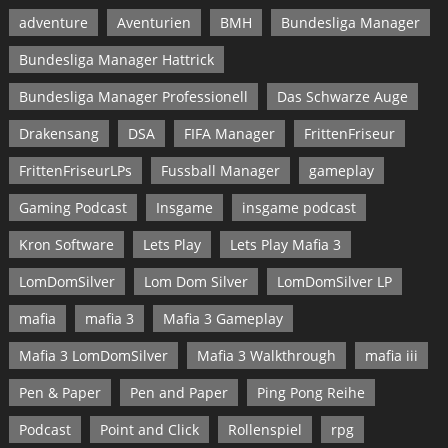
adventure
Aventurien
BMH
Bundesliga Manager
Bundesliga Manager Hattrick
Bundesliga Manager Professionell
Das Schwarze Auge
Drakensang
DSA
FIFA Manager
FrittenFriseur
FrittenFriseurLPs
Fussball Manager
gameplay
Gaming Podcast
Insgame
insgame podcast
Kron Software
Lets Play
Lets Play Mafia 3
LomDomSilver
Lom Dom Silver
LomDomSilver LP
mafia
mafia 3
Mafia 3 Gameplay
Mafia 3 LomDomSilver
Mafia 3 Walkthrough
mafia iii
Pen & Paper
Pen and Paper
Ping Pong Reihe
Podcast
Point and Click
Rollenspiel
rpg