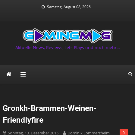
Skip
Samstag, August 08, 2026
to
content
Aktuelle News, Reviews, Lets Plays und noch mehr…
Gronkh-Brammen-Weinen-
Friendlyfire
Sonntag, 13. Dezember 2015
Dominik Lommerzheim
0