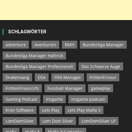
SCHLAGWÖRTER
adventure
Aventurien
BMH
Bundesliga Manager
Bundesliga Manager Hattrick
Bundesliga Manager Professionell
Das Schwarze Auge
Drakensang
DSA
FIFA Manager
FrittenFriseur
FrittenFriseurLPs
Fussball Manager
gameplay
Gaming Podcast
Insgame
insgame podcast
Kron Software
Lets Play
Lets Play Mafia 3
LomDomSilver
Lom Dom Silver
LomDomSilver LP
mafia
mafia 3
Mafia 3 Gameplay