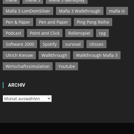
Mafia 3 LomDomSilver
Mafia 3 Walkthrough
mafia iii
Pen & Paper
Pen and Paper
Ping Pong Reihe
Podcast
Point and Click
Rollenspiel
rpg
Software 2000
Spotify
survival
Ulisses
Ulrich Kiesow
Walkthrough
Walkthrough Mafia 3
Wirtschaftssimulation
Youtube
ARCHIV
Archiv