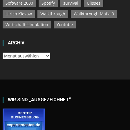
Software 2000
Spotify
survival
Ulisses
Ulrich Kiesow
Walkthrough
Walkthrough Mafia 3
Wirtschaftssimulation
Youtube
ARCHIV
Archiv
WIR SIND „AUSGEZEICHNET“