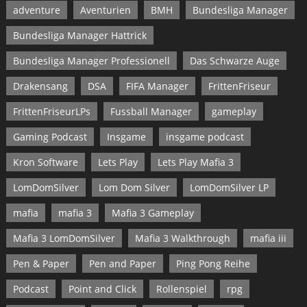
adventure
Aventurien
BMH
Bundesliga Manager
Bundesliga Manager Hattrick
Bundesliga Manager Professionell
Das Schwarze Auge
Drakensang
DSA
FIFA Manager
FrittenFriseur
FrittenFriseurLPs
Fussball Manager
gameplay
Gaming Podcast
Insgame
insgame podcast
Kron Software
Lets Play
Lets Play Mafia 3
LomDomSilver
Lom Dom Silver
LomDomSilver LP
mafia
mafia 3
Mafia 3 Gameplay
Mafia 3 LomDomSilver
Mafia 3 Walkthrough
mafia iii
Pen & Paper
Pen and Paper
Ping Pong Reihe
Podcast
Point and Click
Rollenspiel
rpg