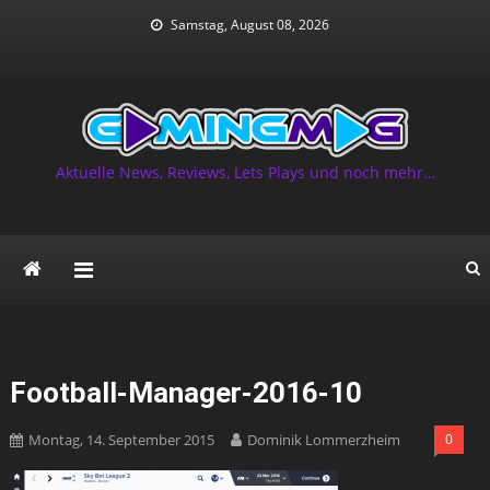
Skip
Samstag, August 08, 2026
to
content
Aktuelle News, Reviews, Lets Plays und noch mehr…
Football-Manager-2016-10
Montag, 14. September 2015
Dominik Lommerzheim
0