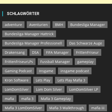
SCHLAGWÖRTER
adventure
Aventurien
BMH
Bundesliga Manager
Bundesliga Manager Hattrick
Bundesliga Manager Professionell
Das Schwarze Auge
Drakensang
DSA
FIFA Manager
FrittenFriseur
FrittenFriseurLPs
Fussball Manager
gameplay
Gaming Podcast
Insgame
insgame podcast
Kron Software
Lets Play
Lets Play Mafia 3
LomDomSilver
Lom Dom Silver
LomDomSilver LP
mafia
mafia 3
Mafia 3 Gameplay
Mafia 3 LomDomSilver
Mafia 3 Walkthrough
mafia iii