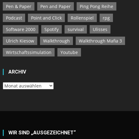
Pen & Paper
Pen and Paper
Ping Pong Reihe
Podcast
Point and Click
Rollenspiel
rpg
Software 2000
Spotify
survival
Ulisses
Ulrich Kiesow
Walkthrough
Walkthrough Mafia 3
Wirtschaftssimulation
Youtube
ARCHIV
Archiv
WIR SIND „AUSGEZEICHNET“