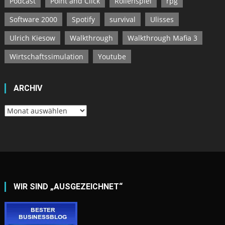
Podcast
Point and Click
Rollenspiel
rpg
Software 2000
Spotify
survival
Ulisses
Ulrich Kiesow
Walkthrough
Walkthrough Mafia 3
Wirtschaftssimulation
Youtube
ARCHIV
Archiv
WIR SIND „AUSGEZEICHNET“