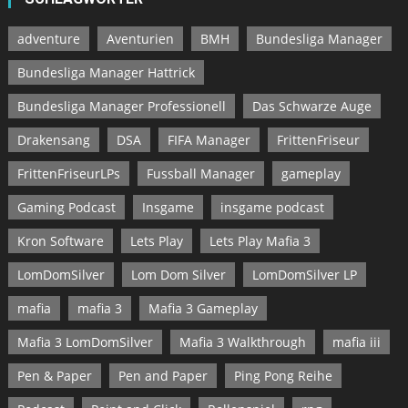
adventure
Aventurien
BMH
Bundesliga Manager
Bundesliga Manager Hattrick
Bundesliga Manager Professionell
Das Schwarze Auge
Drakensang
DSA
FIFA Manager
FrittenFriseur
FrittenFriseurLPs
Fussball Manager
gameplay
Gaming Podcast
Insgame
insgame podcast
Kron Software
Lets Play
Lets Play Mafia 3
LomDomSilver
Lom Dom Silver
LomDomSilver LP
mafia
mafia 3
Mafia 3 Gameplay
Mafia 3 LomDomSilver
Mafia 3 Walkthrough
mafia iii
Pen & Paper
Pen and Paper
Ping Pong Reihe