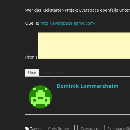
Wer das Kickstarter-Projekt Everspace ebenfalls unte
Quelle:
http://everspace-game.com/
[html]
Über
Letzte Artikel
Dominik Lommerzheim
Tagged
Chris Roberts
Everspace
Everspace Ki