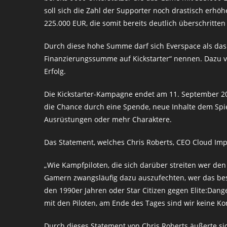
soll sich die Zahl der Supporter noch drastisch erhö
225.000 EUR, die somit bereits deutlich überschritte
Durch diese hohe Summe darf sich Everspace als das
Finanzierungssumme auf Kickstarter“ nennen. Dazu vo
Erfolg.
Die Kickstarter-Kampagne endet am 11. September 201
die Chance durch eine Spende, neue Inhalte dem Spie
Ausrüstungen oder mehr Charaktere.
Das Statement, welches Chris Roberts, CEO Cloud Imp
„Wie Kampfpiloten, die sich darüber streiten wer den
Gamern zwangsläufig dazu auszufechten, wer das bes
den 1990er Jahren oder Star Citizen gegen Elite:Dange
mit den Piloten, am Ende des Tages sind wir keine Ko
Durch dieses Statement von Chris Roberts äußerte s