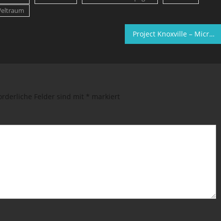
eltraum
Project Knoxville – Microsofts Press Play kündigt Survival-Spiel an
orderliche Felder sind mit
*
markiert