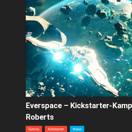
Everspace – Kickstarter-Kamp
Roberts
Games
Kickstarter
News