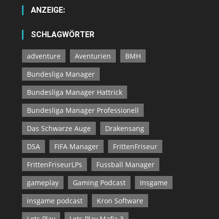
ANZEIGE:
SCHLAGWÖRTER
adventure
Aventurien
BMH
Bundesliga Manager
Bundesliga Manager Hattrick
Bundesliga Manager Professionell
Das Schwarze Auge
Drakensang
DSA
FIFA Manager
FrittenFriseur
FrittenFriseurLPs
Fussball Manager
gameplay
Gaming Podcast
Insgame
insgame podcast
Kron Software
Lets Play
Lets Play Mafia 3