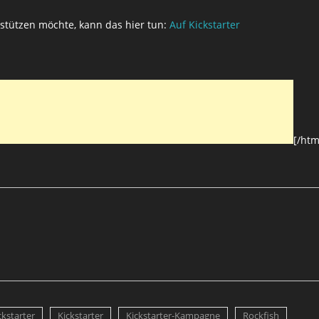
rstützen möchte, kann das hier tun:
Auf Kickstarter
[/htm
ckstarter
Kickstarter
Kickstarter-Kampagne
Rockfish