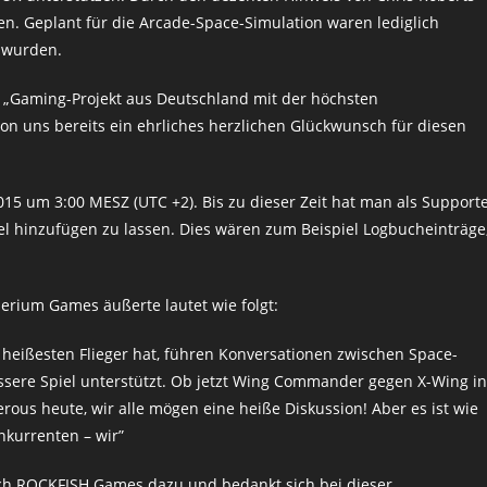
hen. Geplant für die Arcade-Space-Simulation waren lediglich
n wurden.
 „Gaming-Projekt aus Deutschland mit der höchsten
n uns bereits ein ehrliches herzlichen Glückwunsch für diesen
5 um 3:00 MESZ (UTC +2). Bis zu dieser Zeit hat man als Support
l hinzufügen zu lassen. Dies wären zum Beispiel Logbucheinträge
erium Games äußerte lautet wie folgt:
 heißesten Flieger hat, führen Konversationen zwischen Space-
sere Spiel unterstützt. Ob jetzt Wing Commander gegen X-Wing in
rous heute, wir alle mögen eine heiße Diskussion! Aber es ist wie
nkurrenten – wir”
ich ROCKFISH Games dazu und bedankt sich bei dieser