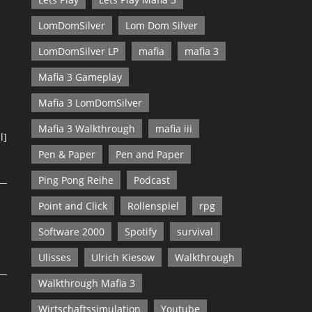
LomDomSilver
Lom Dom Silver
LomDomSilver LP
mafia
mafia 3
Mafia 3 Gameplay
Mafia 3 LomDomSilver
Mafia 3 Walkthrough
mafia iii
l]
Pen & Paper
Pen and Paper
Ping Pong Reihe
Podcast
Point and Click
Rollenspiel
rpg
Software 2000
Spotify
survival
Ulisses
Ulrich Kiesow
Walkthrough
Walkthrough Mafia 3
Wirtschaftssimulation
Youtube