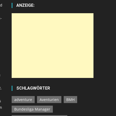
nd
ANZEIGE:
s-
u
t.
SCHLAGWÖRTER
adventure
Aventurien
BMH
s
in
Bundesliga Manager