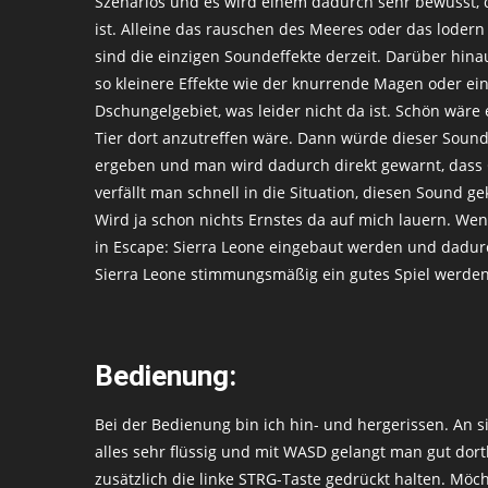
Szenarios und es wird einem dadurch sehr bewusst, d
ist. Alleine das rauschen des Meeres oder das loder
sind die einzigen Soundeffekte derzeit. Darüber hin
so kleinere Effekte wie der knurrende Magen oder ein
Dschungelgebiet, was leider nicht da ist. Schön wäre 
Tier dort anzutreffen wäre. Dann würde dieser Sound
ergeben und man wird dadurch direkt gewarnt, dass 
verfällt man schnell in die Situation, diesen Sound ge
Wird ja schon nichts Ernstes da auf mich lauern. We
in Escape: Sierra Leone eingebaut werden und dadur
Sierra Leone stimmungsmäßig ein gutes Spiel werden
Bedienung:
Bei der Bedienung bin ich hin- und hergerissen. An s
alles sehr flüssig und mit WASD gelangt man gut do
zusätzlich die linke STRG-Taste gedrückt halten. Möc