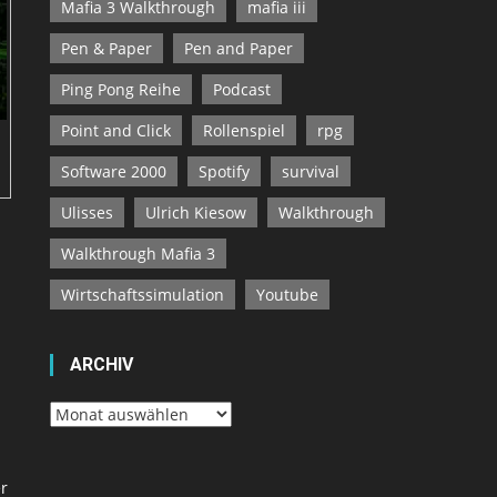
Mafia 3 Walkthrough
mafia iii
Pen & Paper
Pen and Paper
Ping Pong Reihe
Podcast
Point and Click
Rollenspiel
rpg
Software 2000
Spotify
survival
Ulisses
Ulrich Kiesow
Walkthrough
Walkthrough Mafia 3
Wirtschaftssimulation
Youtube
ARCHIV
Archiv
er