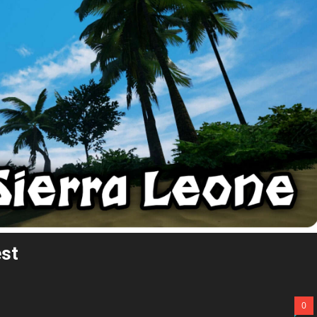
est
0