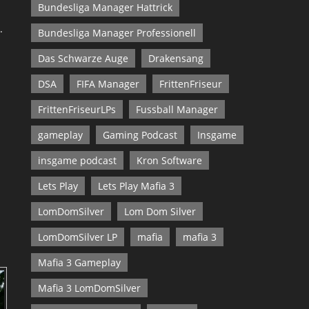
Bundesliga Manager Hattrick
.
Bundesliga Manager Professionell
Das Schwarze Auge
Drakensang
DSA
FIFA Manager
FrittenFriseur
FrittenFriseurLPs
Fussball Manager
gameplay
Gaming Podcast
Insgame
insgame podcast
Kron Software
Lets Play
Lets Play Mafia 3
LomDomSilver
Lom Dom Silver
LomDomSilver LP
mafia
mafia 3
Mafia 3 Gameplay
Mafia 3 LomDomSilver