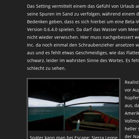
Das Setting vermittelt einem das Gefühl von Urlaub 
seine Spuren im Sand zu verfolgen, während einem d
Bedenken geben, dass es sich hierbei um eine Beta-Ve
Version 0.6.4.0 spielen. Da darf das Wasser vom Me
nicht wieder verwischen. Hier muss nachgebessert we
Inc. da noch einmal den Schraubenzieher ansetzen wi
aus und es fehlt etwas Geschmeidiges, wie das Flatte
schwarz, leider im wahrsten Sinne des Wortes. Es feh
schlecht zu sehen.
Realis
vor Au
hüpfen
aus, d
Amerik
Vollmo
heller
der Na
Später kann man bei Escape: Sierra Leone