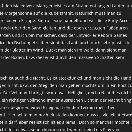
auf den Malediven. Man genießt es am Strand entlang zu Laufen u
ie Morgensonne auf die Rübe strahlt. Natürlich muss man zu
rsion von Escape: Sierra Leone handelt und wir diese Early-Acces
er noch über den Sand gleiten und die eben erzeugten Fußspuren
rden und ich bin mir sicher, dass der Entwickler Reborn Games
rd. Im Dschungel selber sieht das Laub auch noch sehr plastisch
rn der Blätter im Wind. Duckt man sich im Wald, dann sieht man
lt der Boden, bzw. dieser ist durch den massiven Schatten sehr
tisch ist auch die Nacht. Es ist stockdunkel und man sieht die Hand
gen nicht, bzw. den Steg, den man gehen möchte um in ein Boot z
. Der Vollmond bringt zwar etwas Helligkeit, doch reicht dies nicht
a ein richtiger Vollmond immer ausreichen Licht in der Nacht bring
aner beginnen einen Krieg auf fremden Terrain meist bei
nd. Hier sollte man noch einstellen können, dass es vielleicht etwa
 sein darf, aber realistisch ist es allemal. Doch so mancher möchte 
cht doch etwas sehen können und wenn er ein Lets Play von