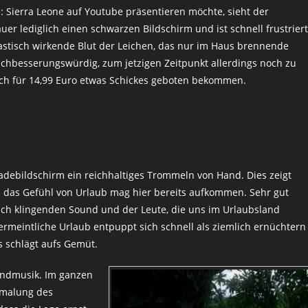
: Sierra Leone auf Youtube präsentieren möchte, sieht der
uer lediglich einen schwarzen Bildschirm und ist schnell frustriert
astisch wirkende Blut der Leichen, das nur im Haus brennende
nachbesserungswürdig, zum jetzigen Zeitpunkt allerdings noch zu
sch für 14,99 Euro etwas Schickes geboten bekommen.
adebildschirm ein reichhaltiges Trommeln von Hand. Dies zeigt
h das Gefühl von Urlaub mag hier bereits aufkommen. Sehr gut
sch klingenden Sound und der Leute, die uns im Urlaubsland
vermeintliche Urlaub entpuppt sich schnell als ziemlich ernüchtern
 schlägt aufs Gemüt.
undmusik. Im ganzen
ermalung des