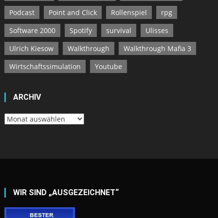
Podcast
Point and Click
Rollenspiel
rpg
Software 2000
Spotify
survival
Ulisses
Ulrich Kiesow
Walkthrough
Walkthrough Mafia 3
Wirtschaftssimulation
Youtube
ARCHIV
Archiv
WIR SIND „AUSGEZEICHNET“