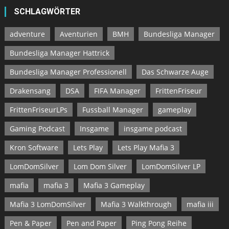
SCHLAGWÖRTER
adventure
Aventurien
BMH
Bundesliga Manager
Bundesliga Manager Hattrick
Bundesliga Manager Professionell
Das Schwarze Auge
Drakensang
DSA
FIFA Manager
FrittenFriseur
FrittenFriseurLPs
Fussball Manager
gameplay
Gaming Podcast
Insgame
insgame podcast
Kron Software
Lets Play
Lets Play Mafia 3
LomDomSilver
Lom Dom Silver
LomDomSilver LP
mafia
mafia 3
Mafia 3 Gameplay
Mafia 3 LomDomSilver
Mafia 3 Walkthrough
mafia iii
Pen & Paper
Pen and Paper
Ping Pong Reihe