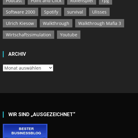
Podcast
Point and Click
Rollenspiel
rpg
Software 2000
Spotify
survival
Ulisses
Ulrich Kiesow
Walkthrough
Walkthrough Mafia 3
Wirtschaftssimulation
Youtube
ARCHIV
Archiv
WIR SIND „AUSGEZEICHNET“