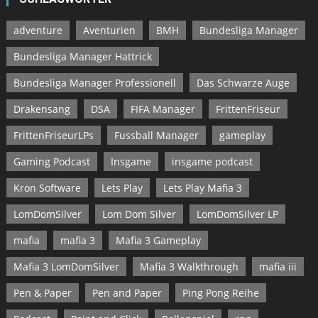
adventure
Aventurien
BMH
Bundesliga Manager
Bundesliga Manager Hattrick
Bundesliga Manager Professionell
Das Schwarze Auge
Drakensang
DSA
FIFA Manager
FrittenFriseur
FrittenFriseurLPs
Fussball Manager
gameplay
Gaming Podcast
Insgame
insgame podcast
Kron Software
Lets Play
Lets Play Mafia 3
LomDomSilver
Lom Dom Silver
LomDomSilver LP
mafia
mafia 3
Mafia 3 Gameplay
Mafia 3 LomDomSilver
Mafia 3 Walkthrough
mafia iii
Pen & Paper
Pen and Paper
Ping Pong Reihe