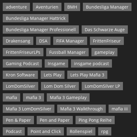
adventure
Aventurien
BMH
Bundesliga Manager
Bundesliga Manager Hattrick
Bundesliga Manager Professionell
Das Schwarze Auge
Drakensang
DSA
FIFA Manager
FrittenFriseur
FrittenFriseurLPs
Fussball Manager
gameplay
Gaming Podcast
Insgame
insgame podcast
Kron Software
Lets Play
Lets Play Mafia 3
LomDomSilver
Lom Dom Silver
LomDomSilver LP
mafia
mafia 3
Mafia 3 Gameplay
Mafia 3 LomDomSilver
Mafia 3 Walkthrough
mafia iii
Pen & Paper
Pen and Paper
Ping Pong Reihe
Podcast
Point and Click
Rollenspiel
rpg