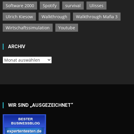
Software 2000
Spotify
survival
Ulisses
Ulrich Kiesow
Walkthrough
Walkthrough Mafia 3
Wirtschaftssimulation
Youtube
ARCHIV
Archiv
WIR SIND „AUSGEZEICHNET“