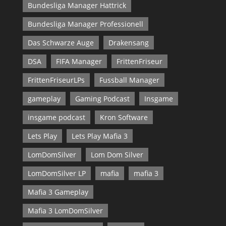
Bundesliga Manager Hattrick
Bundesliga Manager Professionell
Das Schwarze Auge
Drakensang
DSA
FIFA Manager
FrittenFriseur
FrittenFriseurLPs
Fussball Manager
gameplay
Gaming Podcast
Insgame
insgame podcast
Kron Software
Lets Play
Lets Play Mafia 3
LomDomSilver
Lom Dom Silver
LomDomSilver LP
mafia
mafia 3
Mafia 3 Gameplay
Mafia 3 LomDomSilver