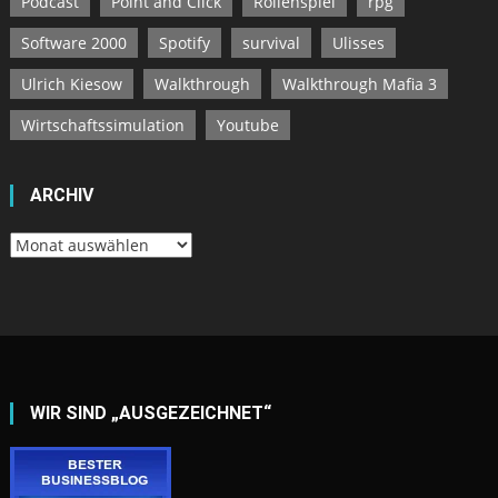
Podcast
Point and Click
Rollenspiel
rpg
Software 2000
Spotify
survival
Ulisses
Ulrich Kiesow
Walkthrough
Walkthrough Mafia 3
Wirtschaftssimulation
Youtube
ARCHIV
Archiv
WIR SIND „AUSGEZEICHNET“