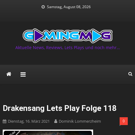
Skip
Samstag, August 08, 2026
to
content
Aktuelle News, Reviews, Lets Plays und noch mehr…
Drakensang Lets Play Folge 118
Dienstag, 16. März 2021
Dominik Lommerzheim
0