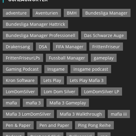
adventure
Aventurien
BMH
Bundesliga Manager
Bundesliga Manager Hattrick
Bundesliga Manager Professionell
Das Schwarze Auge
Drakensang
DSA
FIFA Manager
FrittenFriseur
FrittenFriseurLPs
Fussball Manager
gameplay
Gaming Podcast
Insgame
insgame podcast
Kron Software
Lets Play
Lets Play Mafia 3
LomDomSilver
Lom Dom Silver
LomDomSilver LP
mafia
mafia 3
Mafia 3 Gameplay
Mafia 3 LomDomSilver
Mafia 3 Walkthrough
mafia iii
Pen & Paper
Pen and Paper
Ping Pong Reihe