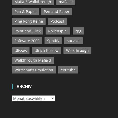
Mafia 3 Walkthrough
mafia iii
Pen & Paper
Pen and Paper
Ping Pong Reihe
Podcast
Point and Click
Rollenspiel
rpg
Software 2000
Spotify
survival
Ulisses
Ulrich Kiesow
Walkthrough
Walkthrough Mafia 3
Wirtschaftssimulation
Youtube
ARCHIV
Archiv