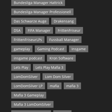
Bundesliga Manager Hattrick
Bundesliga Manager Professionell
Das Schwarze Auge
Drakensang
DSA
FIFA Manager
FrittenFriseur
FrittenFriseurLPs
Fussball Manager
gameplay
Gaming Podcast
Insgame
insgame podcast
Kron Software
Lets Play
Lets Play Mafia 3
LomDomSilver
Lom Dom Silver
LomDomSilver LP
mafia
mafia 3
Mafia 3 Gameplay
Mafia 3 LomDomSilver