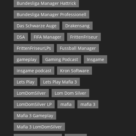
Bundesliga Manager Hattrick
Bundesliga Manager Professionell
Das Schwarze Auge
Drakensang
DSA
FIFA Manager
FrittenFriseur
FrittenFriseurLPs
Fussball Manager
gameplay
Gaming Podcast
Insgame
insgame podcast
Kron Software
Lets Play
Lets Play Mafia 3
LomDomSilver
Lom Dom Silver
LomDomSilver LP
mafia
mafia 3
Mafia 3 Gameplay
Mafia 3 LomDomSilver