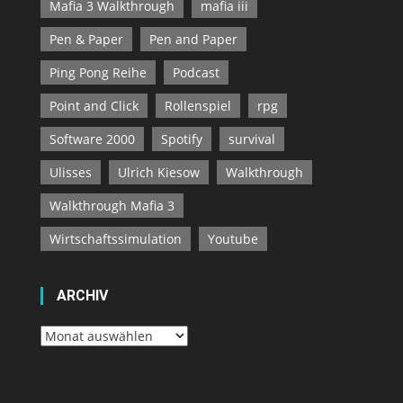
Mafia 3 Walkthrough
mafia iii
Pen & Paper
Pen and Paper
Ping Pong Reihe
Podcast
Point and Click
Rollenspiel
rpg
Software 2000
Spotify
survival
Ulisses
Ulrich Kiesow
Walkthrough
Walkthrough Mafia 3
Wirtschaftssimulation
Youtube
ARCHIV
Archiv