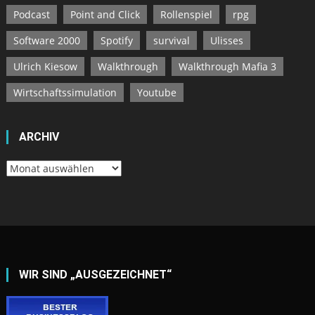
Podcast
Point and Click
Rollenspiel
rpg
Software 2000
Spotify
survival
Ulisses
Ulrich Kiesow
Walkthrough
Walkthrough Mafia 3
Wirtschaftssimulation
Youtube
ARCHIV
Archiv
WIR SIND „AUSGEZEICHNET“