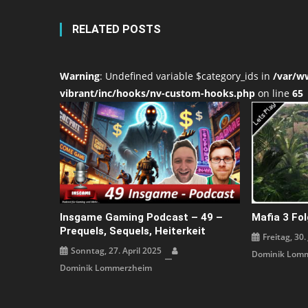
RELATED POSTS
Warning
: Undefined variable $category_ids in
/var/w
vibrant/inc/hooks/nv-custom-hooks.php
on line
65
Insgame Gaming Podcast – 49 –
Mafia 3 Fol
Prequels, Sequels, Heiterkeit
Freitag, 30.
Sonntag, 27. April 2025
Dominik Lom
Dominik Lommerzheim