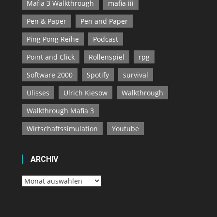
Mafia 3 Walkthrough
mafia iii
Pen & Paper
Pen and Paper
Ping Pong Reihe
Podcast
Point and Click
Rollenspiel
rpg
Software 2000
Spotify
survival
Ulisses
Ulrich Kiesow
Walkthrough
Walkthrough Mafia 3
Wirtschaftssimulation
Youtube
ARCHIV
Archiv