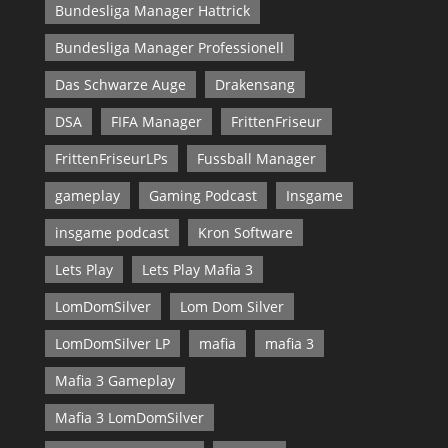
Bundesliga Manager Hattrick
Bundesliga Manager Professionell
Das Schwarze Auge
Drakensang
DSA
FIFA Manager
FrittenFriseur
FrittenFriseurLPs
Fussball Manager
gameplay
Gaming Podcast
Insgame
insgame podcast
Kron Software
Lets Play
Lets Play Mafia 3
LomDomSilver
Lom Dom Silver
LomDomSilver LP
mafia
mafia 3
Mafia 3 Gameplay
Mafia 3 LomDomSilver