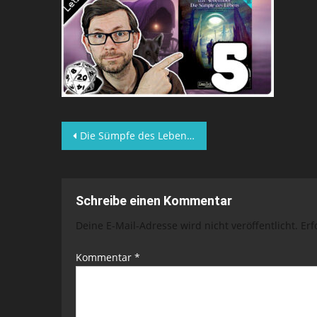
Beitragsnavigation
Die Sümpfe des Lebens – DSA-Abenteuer – Lets Play Folge 5
Schreibe einen Kommentar
Deine E-Mail-Adresse wird nicht veröffentlicht.
Erf
Kommentar
*