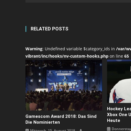
RELATED POSTS
Warning
: Undefined variable $category_ids in
/var/w
vibrant/inc/hooks/nv-custom-hooks.php
on line
65
Hockey Lea
Xbox One U
Gamescom Award 2018: Das Sind
Heute
Die Nominierten
Donnerstag,
Mittwoch, 15. August 2018