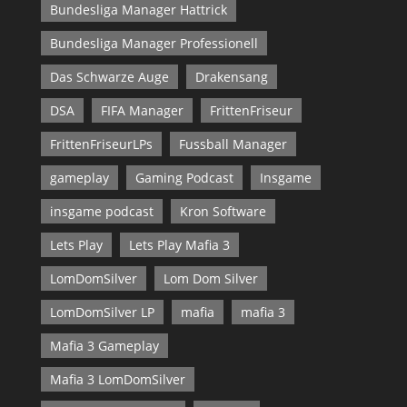
Bundesliga Manager Hattrick
Bundesliga Manager Professionell
Das Schwarze Auge
Drakensang
DSA
FIFA Manager
FrittenFriseur
FrittenFriseurLPs
Fussball Manager
gameplay
Gaming Podcast
Insgame
insgame podcast
Kron Software
Lets Play
Lets Play Mafia 3
LomDomSilver
Lom Dom Silver
LomDomSilver LP
mafia
mafia 3
Mafia 3 Gameplay
Mafia 3 LomDomSilver