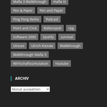
Mafia 3 Walkthrough
mafia iii
Pen & Paper
Pen and Paper
Ping Pong Reihe
Podcast
Point and Click
Rollenspiel
rpg
Software 2000
Spotify
survival
Ulisses
Ulrich Kiesow
Walkthrough
Walkthrough Mafia 3
Wirtschaftssimulation
Youtube
ARCHIV
Archiv