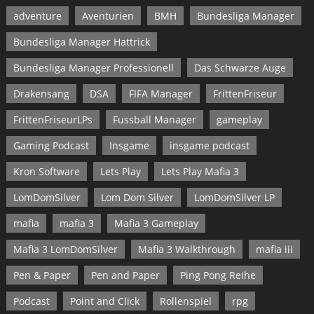
Kron Software
Lets Play
Lets Play Mafia 3
LomDomSilver
Lom Dom Silver
LomDomSilver LP
mafia
mafia 3
Mafia 3 Gameplay
Mafia 3 LomDomSilver
Mafia 3 Walkthrough
mafia iii
Pen & Paper
Pen and Paper
Ping Pong Reihe
Podcast
Point and Click
Rollenspiel
rpg
Software 2000
Spotify
survival
Ulisses
Ulrich Kiesow
Walkthrough
Walkthrough Mafia 3
Wirtschaftssimulation
Youtube
ARCHIV
Archiv