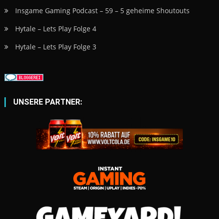
|
Theme: News Vibrant by
CodeVibrant
.
Bannerwerbung buchen
Amazon – Gaming Zubehör kaufen