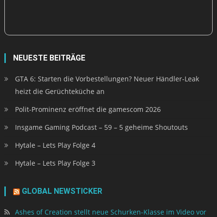
Polit-Prominenz eröffnet die gamescom 2026
Insgame Gaming Podcast – 59 – 5 geheime Shoutouts
Hytale – Lets Play Folge 4
Hytale – Lets Play Folge 3
GLOBAL NEWSTICKER
Ashes of Creation stellt neue Schurken-Klasse im Video vor
Montag, 31. März 2025
WoW Classic SoD: Dämonologie-Hexenmeister - Gameplay
im "God Mode" dank P7!
Montag, 31. März 2025
Neuer Trailer zu GTA 6: CEO verrät, warum die Fans noch
warten müssen
Montag, 31. März 2025
The Sinking City: Remaster für PS5 angekündigt –
Screenshots, technische Details & Upgrade
Montag, 31. März