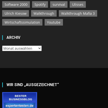
WIR SIND „AUSGEZEICHNET“
INTERESSE BEI UNS ZU WERBEN?
► Bannerfläche mieten! (Klick)