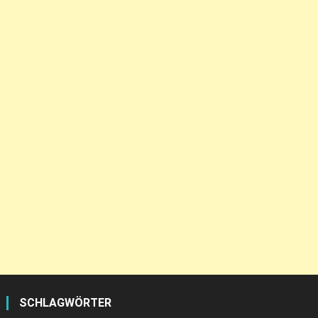
SCHLAGWÖRTER
adventure
Aventurien
BMH
Bundesliga Manager
Bundesliga Manager Hattrick
Bundesliga Manager Professionell
Das Schwarze Auge
Drakensang
DSA
FIFA Manager
FrittenFriseur
FrittenFriseurLPs
Fussball Manager
gameplay
Gaming Podcast
Insgame
insgame podcast