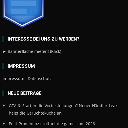
IMPRESSUM
Impressum
Datenschutz
NEUE BEITRÄGE
GTA 6: Starten die Vorbestellungen? Neuer Händler-Leak
heizt die Gerüchteküche an
Polit-Prominenz eröffnet die gamescom 2026
Insgame Gaming Podcast – 59 – 5 geheime Shoutouts
Hytale – Lets Play Folge 4
Hytale – Lets Play Folge 3
UNSERE PARTNER: