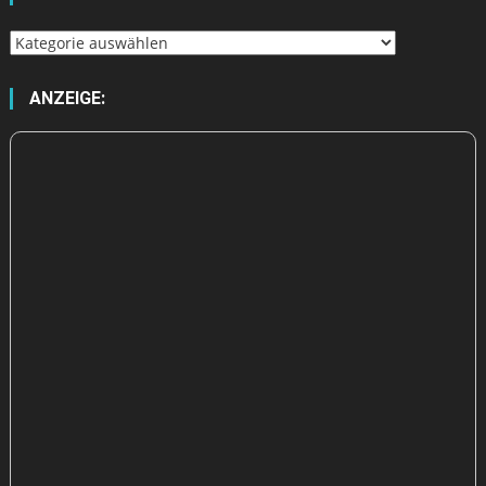
NEUESTE BEITRÄGE
GTA 6: Starten die Vorbestellungen? Neuer Händler-Leak
heizt die Gerüchteküche an