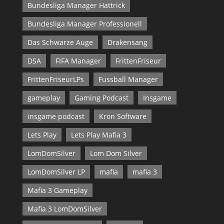
Bundesliga Manager Hattrick
Bundesliga Manager Professionell
Das Schwarze Auge
Drakensang
DSA
FIFA Manager
FrittenFriseur
FrittenFriseurLPs
Fussball Manager
gameplay
Gaming Podcast
Insgame
insgame podcast
Kron Software
Lets Play
Lets Play Mafia 3
LomDomSilver
Lom Dom Silver
LomDomSilver LP
mafia
mafia 3
Mafia 3 Gameplay
Mafia 3 LomDomSilver