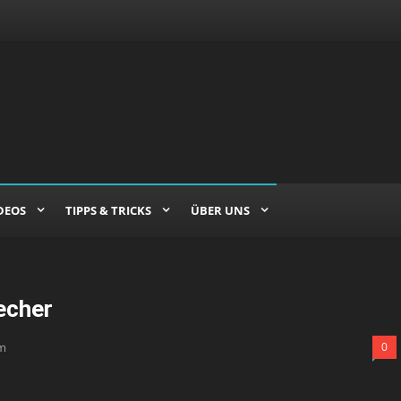
DEOS
TIPPS & TRICKS
ÜBER UNS
echer
m
0