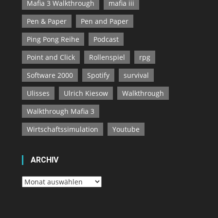
Mafia 3 Walkthrough
mafia iii
Pen & Paper
Pen and Paper
Ping Pong Reihe
Podcast
Point and Click
Rollenspiel
rpg
Software 2000
Spotify
survival
Ulisses
Ulrich Kiesow
Walkthrough
Walkthrough Mafia 3
Wirtschaftssimulation
Youtube
ARCHIV
Archiv