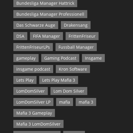
Bundesliga Manager Hattrick
Bundesliga Manager Professionell
Das Schwarze Auge
Drakensang
DSA
FIFA Manager
FrittenFriseur
FrittenFriseurLPs
Fussball Manager
gameplay
Gaming Podcast
Insgame
insgame podcast
Kron Software
Lets Play
Lets Play Mafia 3
LomDomSilver
Lom Dom Silver
LomDomSilver LP
mafia
mafia 3
Mafia 3 Gameplay
Mafia 3 LomDomSilver