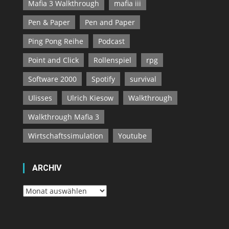
Mafia 3 Walkthrough
mafia iii
Pen & Paper
Pen and Paper
Ping Pong Reihe
Podcast
Point and Click
Rollenspiel
rpg
Software 2000
Spotify
survival
Ulisses
Ulrich Kiesow
Walkthrough
Walkthrough Mafia 3
Wirtschaftssimulation
Youtube
ARCHIV
Archiv