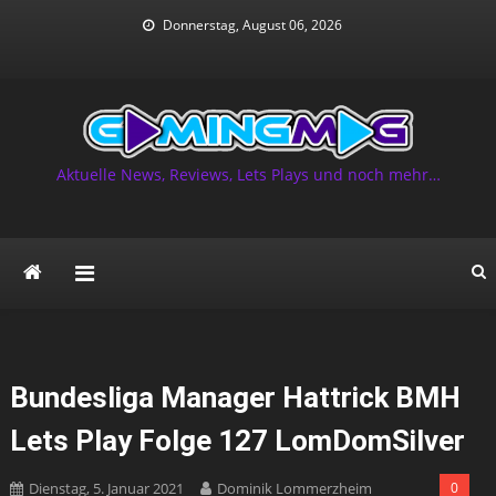
Skip
Donnerstag, August 06, 2026
to
content
Aktuelle News, Reviews, Lets Plays und noch mehr…
Bundesliga Manager Hattrick BMH
Lets Play Folge 127 LomDomSilver
Dienstag, 5. Januar 2021
Dominik Lommerzheim
0