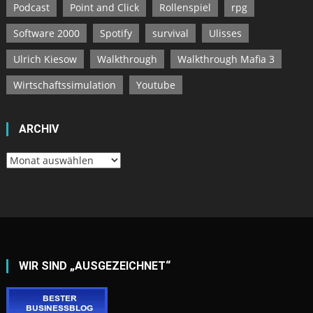
Podcast
Point and Click
Rollenspiel
rpg
Software 2000
Spotify
survival
Ulisses
Ulrich Kiesow
Walkthrough
Walkthrough Mafia 3
Wirtschaftssimulation
Youtube
ARCHIV
Archiv
WIR SIND „AUSGEZEICHNET“