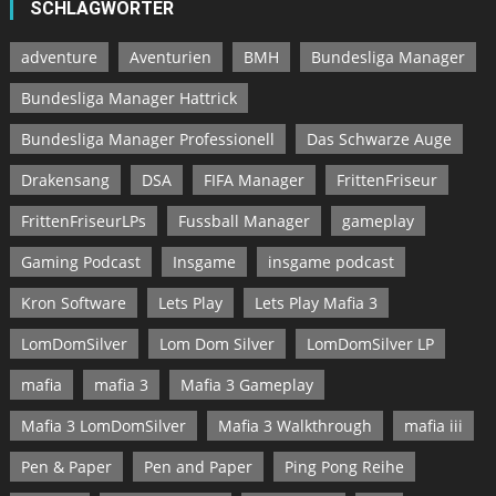
SCHLAGWÖRTER
adventure
Aventurien
BMH
Bundesliga Manager
Bundesliga Manager Hattrick
Bundesliga Manager Professionell
Das Schwarze Auge
Drakensang
DSA
FIFA Manager
FrittenFriseur
FrittenFriseurLPs
Fussball Manager
gameplay
Gaming Podcast
Insgame
insgame podcast
Kron Software
Lets Play
Lets Play Mafia 3
LomDomSilver
Lom Dom Silver
LomDomSilver LP
mafia
mafia 3
Mafia 3 Gameplay
Mafia 3 LomDomSilver
Mafia 3 Walkthrough
mafia iii
Pen & Paper
Pen and Paper
Ping Pong Reihe