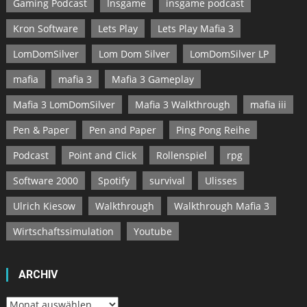
Gaming Podcast
Insgame
insgame podcast
Kron Software
Lets Play
Lets Play Mafia 3
LomDomSilver
Lom Dom Silver
LomDomSilver LP
mafia
mafia 3
Mafia 3 Gameplay
Mafia 3 LomDomSilver
Mafia 3 Walkthrough
mafia iii
Pen & Paper
Pen and Paper
Ping Pong Reihe
Podcast
Point and Click
Rollenspiel
rpg
Software 2000
Spotify
survival
Ulisses
Ulrich Kiesow
Walkthrough
Walkthrough Mafia 3
Wirtschaftssimulation
Youtube
ARCHIV
Archiv