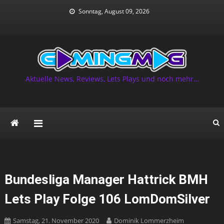
Skip
Sonntag, August 09, 2026
to
content
Aktuelle News, Reviews, Lets Plays und noch mehr…
Bundesliga Manager Hattrick BMH
Lets Play Folge 106 LomDomSilver
Samstag, 21. November 2020
Dominik Lommerzheim