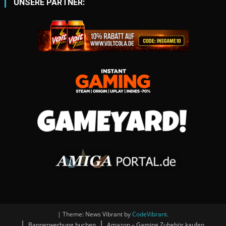
UNSERE PARTNER:
|
Theme: News Vibrant by
CodeVibrant
.
Bannerwerbung buchen
Amazon – Gaming Zubehör kaufen