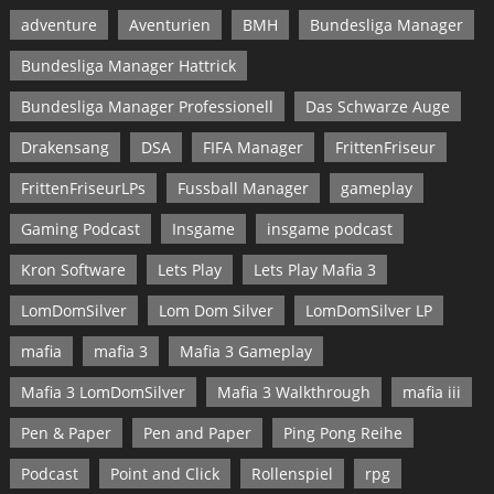
adventure
Aventurien
BMH
Bundesliga Manager
Bundesliga Manager Hattrick
Bundesliga Manager Professionell
Das Schwarze Auge
Drakensang
DSA
FIFA Manager
FrittenFriseur
FrittenFriseurLPs
Fussball Manager
gameplay
Gaming Podcast
Insgame
insgame podcast
Kron Software
Lets Play
Lets Play Mafia 3
LomDomSilver
Lom Dom Silver
LomDomSilver LP
mafia
mafia 3
Mafia 3 Gameplay
Mafia 3 LomDomSilver
Mafia 3 Walkthrough
mafia iii
Pen & Paper
Pen and Paper
Ping Pong Reihe
Podcast
Point and Click
Rollenspiel
rpg