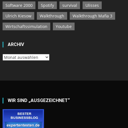
Software 2000
Spotify
survival
Ulisses
Ulrich Kiesow
Walkthrough
Walkthrough Mafia 3
Wirtschaftssimulation
Youtube
ARCHIV
Archiv
WIR SIND „AUSGEZEICHNET“