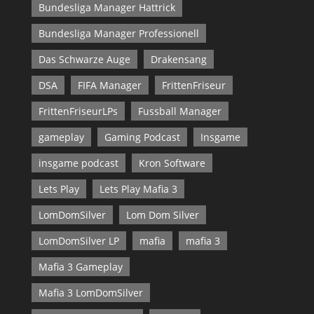
Bundesliga Manager Hattrick
Bundesliga Manager Professionell
Das Schwarze Auge
Drakensang
DSA
FIFA Manager
FrittenFriseur
FrittenFriseurLPs
Fussball Manager
gameplay
Gaming Podcast
Insgame
insgame podcast
Kron Software
Lets Play
Lets Play Mafia 3
LomDomSilver
Lom Dom Silver
LomDomSilver LP
mafia
mafia 3
Mafia 3 Gameplay
Mafia 3 LomDomSilver