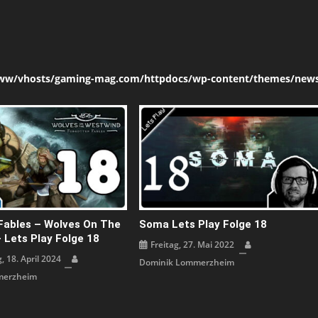
ww/vhosts/gaming-mag.com/httpdocs/wp-content/themes/news
Fables – Wolves On The
Soma Lets Play Folge 18
 Lets Play Folge 18
Freitag, 27. Mai 2022
 18. April 2024
Dominik Lommerzheim
merzheim