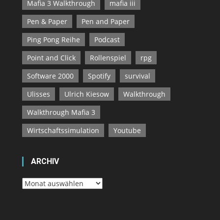
Mafia 3 Walkthrough
mafia iii
Pen & Paper
Pen and Paper
Ping Pong Reihe
Podcast
Point and Click
Rollenspiel
rpg
Software 2000
Spotify
survival
Ulisses
Ulrich Kiesow
Walkthrough
Walkthrough Mafia 3
Wirtschaftssimulation
Youtube
ARCHIV
Archiv