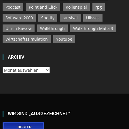
Podcast
Point and Click
Rollenspiel
rpg
Software 2000
Spotify
survival
Ulisses
Ulrich Kiesow
Walkthrough
Walkthrough Mafia 3
Wirtschaftssimulation
Youtube
ARCHIV
Archiv
WIR SIND „AUSGEZEICHNET“