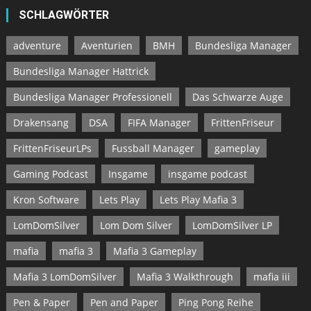
SCHLAGWÖRTER
adventure
Aventurien
BMH
Bundesliga Manager
Bundesliga Manager Hattrick
Bundesliga Manager Professionell
Das Schwarze Auge
Drakensang
DSA
FIFA Manager
FrittenFriseur
FrittenFriseurLPs
Fussball Manager
gameplay
Gaming Podcast
Insgame
insgame podcast
Kron Software
Lets Play
Lets Play Mafia 3
LomDomSilver
Lom Dom Silver
LomDomSilver LP
mafia
mafia 3
Mafia 3 Gameplay
Mafia 3 LomDomSilver
Mafia 3 Walkthrough
mafia iii
Pen & Paper
Pen and Paper
Ping Pong Reihe