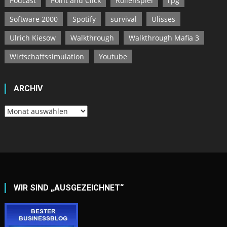
Podcast
Point and Click
Rollenspiel
rpg
Software 2000
Spotify
survival
Ulisses
Ulrich Kiesow
Walkthrough
Walkthrough Mafia 3
Wirtschaftssimulation
Youtube
ARCHIV
Archiv
WIR SIND „AUSGEZEICHNET“