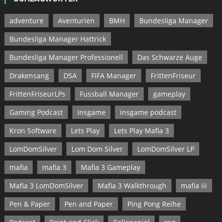
adventure
Aventurien
BMH
Bundesliga Manager
Bundesliga Manager Hattrick
Bundesliga Manager Professionell
Das Schwarze Auge
Drakensang
DSA
FIFA Manager
FrittenFriseur
FrittenFriseurLPs
Fussball Manager
gameplay
Gaming Podcast
Insgame
insgame podcast
Kron Software
Lets Play
Lets Play Mafia 3
LomDomSilver
Lom Dom Silver
LomDomSilver LP
mafia
mafia 3
Mafia 3 Gameplay
Mafia 3 LomDomSilver
Mafia 3 Walkthrough
mafia iii
Pen & Paper
Pen and Paper
Ping Pong Reihe