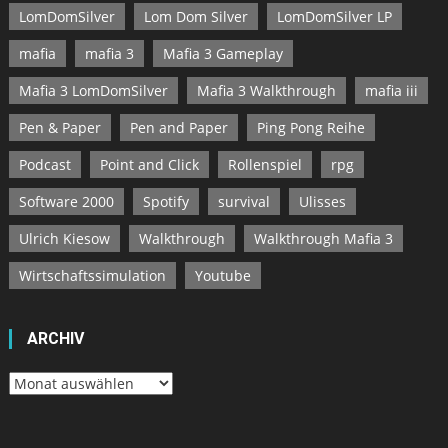
LomDomSilver
Lom Dom Silver
LomDomSilver LP
mafia
mafia 3
Mafia 3 Gameplay
Mafia 3 LomDomSilver
Mafia 3 Walkthrough
mafia iii
Pen & Paper
Pen and Paper
Ping Pong Reihe
Podcast
Point and Click
Rollenspiel
rpg
Software 2000
Spotify
survival
Ulisses
Ulrich Kiesow
Walkthrough
Walkthrough Mafia 3
Wirtschaftssimulation
Youtube
ARCHIV
Archiv