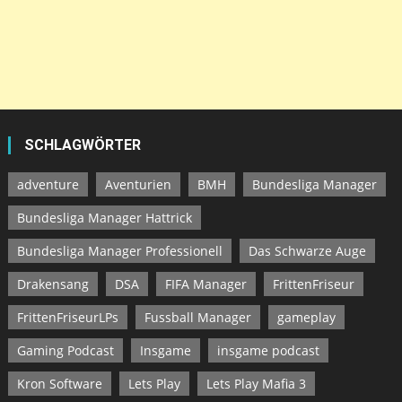
SCHLAGWÖRTER
adventure
Aventurien
BMH
Bundesliga Manager
Bundesliga Manager Hattrick
Bundesliga Manager Professionell
Das Schwarze Auge
Drakensang
DSA
FIFA Manager
FrittenFriseur
FrittenFriseurLPs
Fussball Manager
gameplay
Gaming Podcast
Insgame
insgame podcast
Kron Software
Lets Play
Lets Play Mafia 3