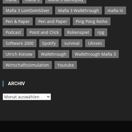
Mafia 3 LomDomSilver
Mafia 3 Walkthrough
mafia iii
Pen & Paper
Pen and Paper
Ping Pong Reihe
Podcast
Point and Click
Rollenspiel
rpg
Software 2000
Spotify
survival
Ulisses
Ulrich Kiesow
Walkthrough
Walkthrough Mafia 3
Wirtschaftssimulation
Youtube
ARCHIV
Archiv