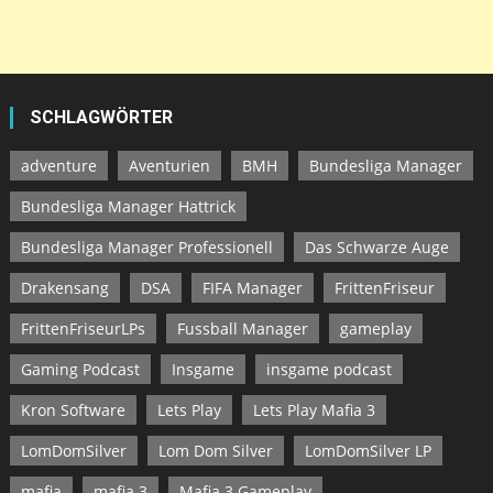
SCHLAGWÖRTER
adventure
Aventurien
BMH
Bundesliga Manager
Bundesliga Manager Hattrick
Bundesliga Manager Professionell
Das Schwarze Auge
Drakensang
DSA
FIFA Manager
FrittenFriseur
FrittenFriseurLPs
Fussball Manager
gameplay
Gaming Podcast
Insgame
insgame podcast
Kron Software
Lets Play
Lets Play Mafia 3
LomDomSilver
Lom Dom Silver
LomDomSilver LP
mafia
mafia 3
Mafia 3 Gameplay