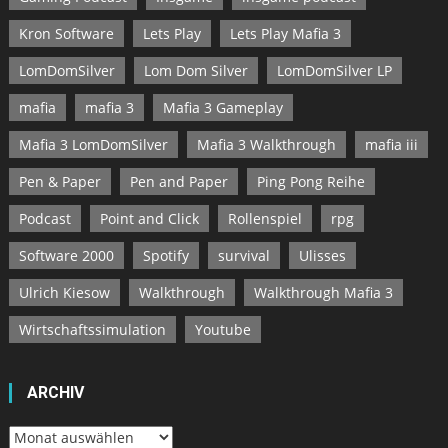
Kron Software
Lets Play
Lets Play Mafia 3
LomDomSilver
Lom Dom Silver
LomDomSilver LP
mafia
mafia 3
Mafia 3 Gameplay
Mafia 3 LomDomSilver
Mafia 3 Walkthrough
mafia iii
Pen & Paper
Pen and Paper
Ping Pong Reihe
Podcast
Point and Click
Rollenspiel
rpg
Software 2000
Spotify
survival
Ulisses
Ulrich Kiesow
Walkthrough
Walkthrough Mafia 3
Wirtschaftssimulation
Youtube
ARCHIV
Archiv