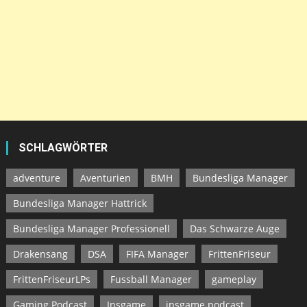
SCHLAGWÖRTER
adventure
Aventurien
BMH
Bundesliga Manager
Bundesliga Manager Hattrick
Bundesliga Manager Professionell
Das Schwarze Auge
Drakensang
DSA
FIFA Manager
FrittenFriseur
FrittenFriseurLPs
Fussball Manager
gameplay
Gaming Podcast
Insgame
insgame podcast