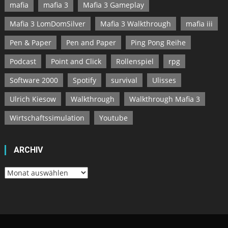
mafia
mafia 3
Mafia 3 Gameplay
Mafia 3 LomDomSilver
Mafia 3 Walkthrough
mafia iii
Pen & Paper
Pen and Paper
Ping Pong Reihe
Podcast
Point and Click
Rollenspiel
rpg
Software 2000
Spotify
survival
Ulisses
Ulrich Kiesow
Walkthrough
Walkthrough Mafia 3
Wirtschaftssimulation
Youtube
ARCHIV
Archiv