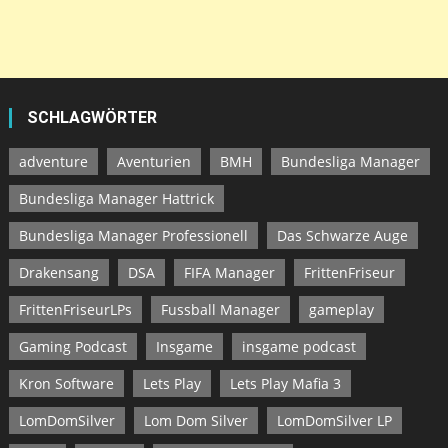
SCHLAGWÖRTER
adventure
Aventurien
BMH
Bundesliga Manager
Bundesliga Manager Hattrick
Bundesliga Manager Professionell
Das Schwarze Auge
Drakensang
DSA
FIFA Manager
FrittenFriseur
FrittenFriseurLPs
Fussball Manager
gameplay
Gaming Podcast
Insgame
insgame podcast
Kron Software
Lets Play
Lets Play Mafia 3
LomDomSilver
Lom Dom Silver
LomDomSilver LP