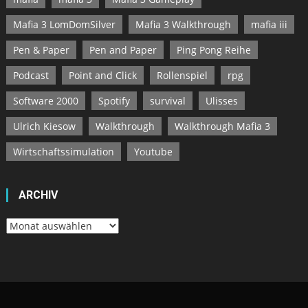
Mafia 3 LomDomSilver
Mafia 3 Walkthrough
mafia iii
Pen & Paper
Pen and Paper
Ping Pong Reihe
Podcast
Point and Click
Rollenspiel
rpg
Software 2000
Spotify
survival
Ulisses
Ulrich Kiesow
Walkthrough
Walkthrough Mafia 3
Wirtschaftssimulation
Youtube
ARCHIV
Archiv