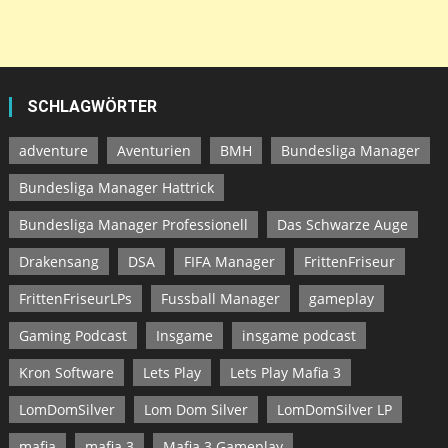
SCHLAGWÖRTER
adventure
Aventurien
BMH
Bundesliga Manager
Bundesliga Manager Hattrick
Bundesliga Manager Professionell
Das Schwarze Auge
Drakensang
DSA
FIFA Manager
FrittenFriseur
FrittenFriseurLPs
Fussball Manager
gameplay
Gaming Podcast
Insgame
insgame podcast
Kron Software
Lets Play
Lets Play Mafia 3
LomDomSilver
Lom Dom Silver
LomDomSilver LP
mafia
mafia 3
Mafia 3 Gameplay