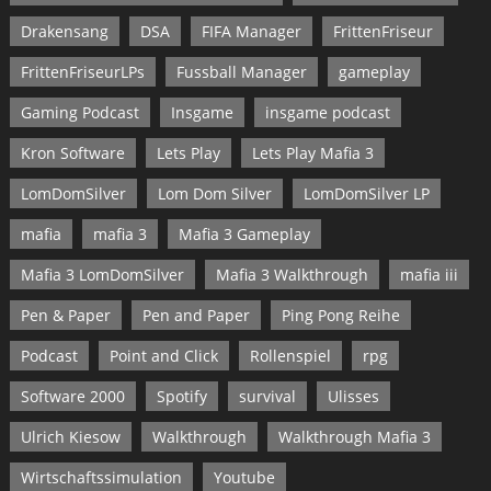
Drakensang
DSA
FIFA Manager
FrittenFriseur
FrittenFriseurLPs
Fussball Manager
gameplay
Gaming Podcast
Insgame
insgame podcast
Kron Software
Lets Play
Lets Play Mafia 3
LomDomSilver
Lom Dom Silver
LomDomSilver LP
mafia
mafia 3
Mafia 3 Gameplay
Mafia 3 LomDomSilver
Mafia 3 Walkthrough
mafia iii
Pen & Paper
Pen and Paper
Ping Pong Reihe
Podcast
Point and Click
Rollenspiel
rpg
Software 2000
Spotify
survival
Ulisses
Ulrich Kiesow
Walkthrough
Walkthrough Mafia 3
Wirtschaftssimulation
Youtube