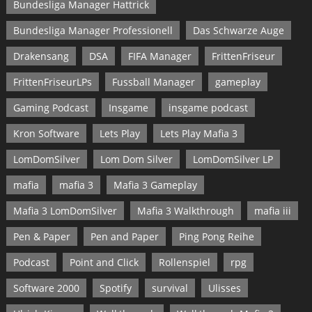
Bundesliga Manager Hattrick
Bundesliga Manager Professionell
Das Schwarze Auge
Drakensang
DSA
FIFA Manager
FrittenFriseur
FrittenFriseurLPs
Fussball Manager
gameplay
Gaming Podcast
Insgame
insgame podcast
Kron Software
Lets Play
Lets Play Mafia 3
LomDomSilver
Lom Dom Silver
LomDomSilver LP
mafia
mafia 3
Mafia 3 Gameplay
Mafia 3 LomDomSilver
Mafia 3 Walkthrough
mafia iii
Pen & Paper
Pen and Paper
Ping Pong Reihe
Podcast
Point and Click
Rollenspiel
rpg
Software 2000
Spotify
survival
Ulisses