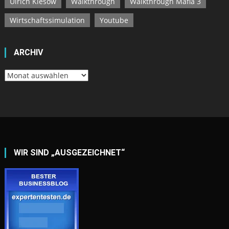
Ulrich Kiesow
Walkthrough
Walkthrough Mafia 3
Wirtschaftssimulation
Youtube
ARCHIV
Archiv
WIR SIND „AUSGEZEICHNET“