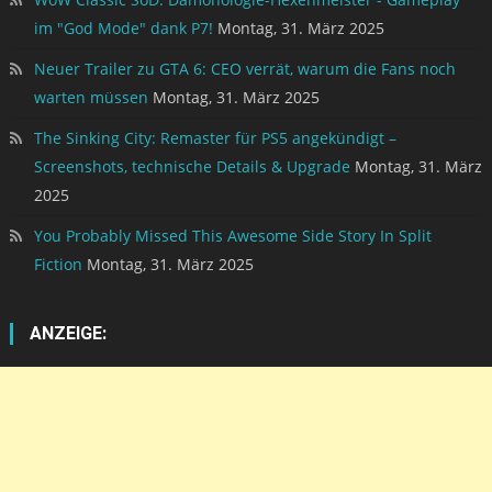
im "God Mode" dank P7!
Montag, 31. März 2025
Neuer Trailer zu GTA 6: CEO verrät, warum die Fans noch
warten müssen
Montag, 31. März 2025
The Sinking City: Remaster für PS5 angekündigt –
Screenshots, technische Details & Upgrade
Montag, 31. März
2025
You Probably Missed This Awesome Side Story In Split
Fiction
Montag, 31. März 2025
ANZEIGE: