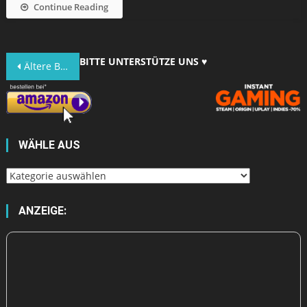
Continue Reading
Beitragsnavigation
BITTE UNTERSTÜTZE UNS ♥
Ältere Beiträge
WÄHLE AUS
Wähle
aus
ANZEIGE: