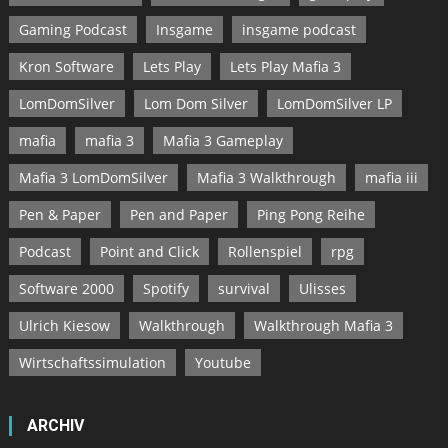
Gaming Podcast
Insgame
insgame podcast
Kron Software
Lets Play
Lets Play Mafia 3
LomDomSilver
Lom Dom Silver
LomDomSilver LP
mafia
mafia 3
Mafia 3 Gameplay
Mafia 3 LomDomSilver
Mafia 3 Walkthrough
mafia iii
Pen & Paper
Pen and Paper
Ping Pong Reihe
Podcast
Point and Click
Rollenspiel
rpg
Software 2000
Spotify
survival
Ulisses
Ulrich Kiesow
Walkthrough
Walkthrough Mafia 3
Wirtschaftssimulation
Youtube
ARCHIV