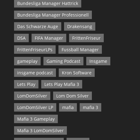
Bundesliga Manager Hattrick
Bundesliga Manager Professionell
Das Schwarze Auge
Drakensang
DSA
FIFA Manager
FrittenFriseur
FrittenFriseurLPs
Fussball Manager
gameplay
Gaming Podcast
Insgame
insgame podcast
Kron Software
Lets Play
Lets Play Mafia 3
LomDomSilver
Lom Dom Silver
LomDomSilver LP
mafia
mafia 3
Mafia 3 Gameplay
Mafia 3 LomDomSilver