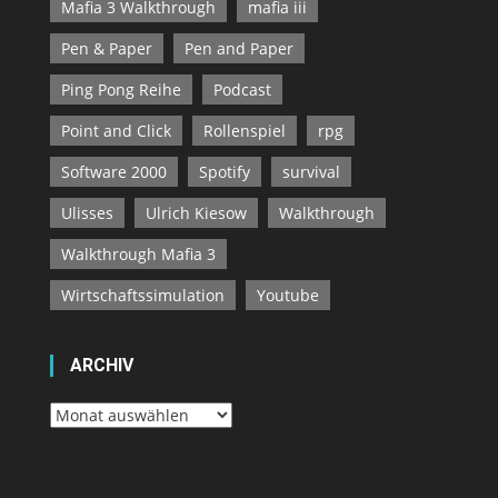
Mafia 3 Walkthrough
mafia iii
Pen & Paper
Pen and Paper
Ping Pong Reihe
Podcast
Point and Click
Rollenspiel
rpg
Software 2000
Spotify
survival
Ulisses
Ulrich Kiesow
Walkthrough
Walkthrough Mafia 3
Wirtschaftssimulation
Youtube
ARCHIV
Archiv