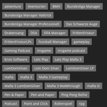
adventure
Aventurien
BMH
Bundesliga Manager
Bundesliga Manager Hattrick
Bundesliga Manager Professionell
Das Schwarze Auge
Drakensang
DSA
FIFA Manager
FrittenFriseur
FrittenFriseurLPs
Fussball Manager
gameplay
Gaming Podcast
Insgame
insgame podcast
Kron Software
Lets Play
Lets Play Mafia 3
LomDomSilver
Lom Dom Silver
LomDomSilver LP
mafia
mafia 3
Mafia 3 Gameplay
Mafia 3 LomDomSilver
Mafia 3 Walkthrough
mafia iii
Pen & Paper
Pen and Paper
Ping Pong Reihe
Podcast
Point and Click
Rollenspiel
rpg