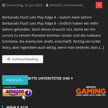
Donnerstag, 22. Juni 2023
Dominik Lommerzheim
0
Borbarads Fluch Lets Play Folge 8 – Autsch mein Gehirn
Borbarads Fluch Lets Play Folge 8 – Endlich haben wir mehr
Gehirn gefunden. Doch dieses braucht uns, damit wir ihn
zurück zu seinem Planeten kommen lassen und die nukleare
Schmelze, die Aventurien droht, entschärft. Richtig verrückte
Story, aber irgendwie auch witzig, wenn man bedenkt, dass […]
Continue Reading
Beitragsnavigation
BITTE UNTERSTÜTZE UNS ♥
Ältere Beiträge
WÄHLE AUS