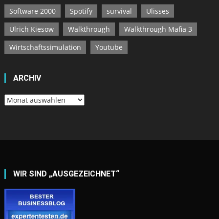
Software 2000
Spotify
survival
Ulisses
Ulrich Kiesow
Walkthrough
Walkthrough Mafia 3
Wirtschaftssimulation
Youtube
ARCHIV
Archiv
WIR SIND „AUSGEZEICHNET“