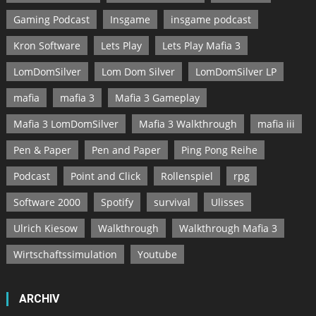
Gaming Podcast
Insgame
insgame podcast
Kron Software
Lets Play
Lets Play Mafia 3
LomDomSilver
Lom Dom Silver
LomDomSilver LP
mafia
mafia 3
Mafia 3 Gameplay
Mafia 3 LomDomSilver
Mafia 3 Walkthrough
mafia iii
Pen & Paper
Pen and Paper
Ping Pong Reihe
Podcast
Point and Click
Rollenspiel
rpg
Software 2000
Spotify
survival
Ulisses
Ulrich Kiesow
Walkthrough
Walkthrough Mafia 3
Wirtschaftssimulation
Youtube
ARCHIV