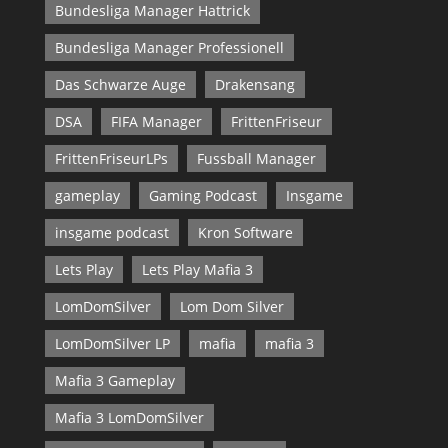
Bundesliga Manager Hattrick
Bundesliga Manager Professionell
Das Schwarze Auge
Drakensang
DSA
FIFA Manager
FrittenFriseur
FrittenFriseurLPs
Fussball Manager
gameplay
Gaming Podcast
Insgame
insgame podcast
Kron Software
Lets Play
Lets Play Mafia 3
LomDomSilver
Lom Dom Silver
LomDomSilver LP
mafia
mafia 3
Mafia 3 Gameplay
Mafia 3 LomDomSilver