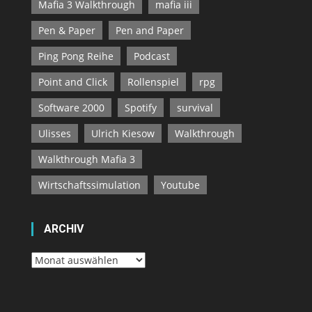
Mafia 3 Walkthrough
mafia iii
Pen & Paper
Pen and Paper
Ping Pong Reihe
Podcast
Point and Click
Rollenspiel
rpg
Software 2000
Spotify
survival
Ulisses
Ulrich Kiesow
Walkthrough
Walkthrough Mafia 3
Wirtschaftssimulation
Youtube
ARCHIV
Archiv