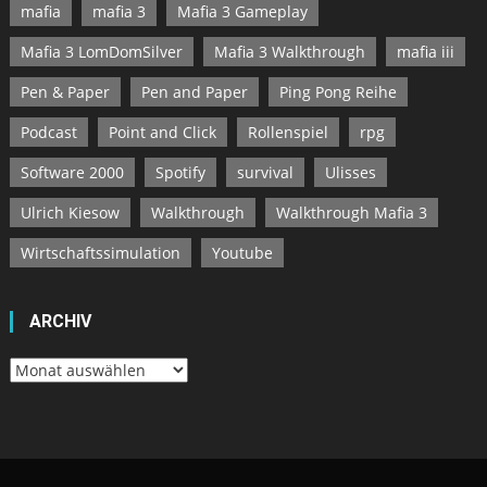
mafia
mafia 3
Mafia 3 Gameplay
Mafia 3 LomDomSilver
Mafia 3 Walkthrough
mafia iii
Pen & Paper
Pen and Paper
Ping Pong Reihe
Podcast
Point and Click
Rollenspiel
rpg
Software 2000
Spotify
survival
Ulisses
Ulrich Kiesow
Walkthrough
Walkthrough Mafia 3
Wirtschaftssimulation
Youtube
ARCHIV
Archiv