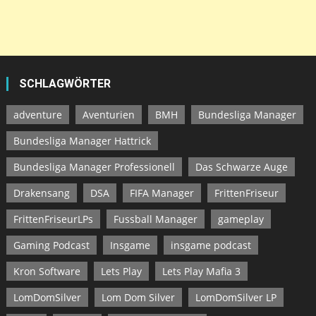
SCHLAGWÖRTER
adventure
Aventurien
BMH
Bundesliga Manager
Bundesliga Manager Hattrick
Bundesliga Manager Professionell
Das Schwarze Auge
Drakensang
DSA
FIFA Manager
FrittenFriseur
FrittenFriseurLPs
Fussball Manager
gameplay
Gaming Podcast
Insgame
insgame podcast
Kron Software
Lets Play
Lets Play Mafia 3
LomDomSilver
Lom Dom Silver
LomDomSilver LP