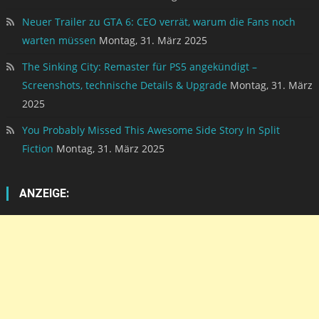
Neuer Trailer zu GTA 6: CEO verrät, warum die Fans noch
warten müssen
Montag, 31. März 2025
The Sinking City: Remaster für PS5 angekündigt –
Screenshots, technische Details & Upgrade
Montag, 31. März
2025
You Probably Missed This Awesome Side Story In Split
Fiction
Montag, 31. März 2025
ANZEIGE: