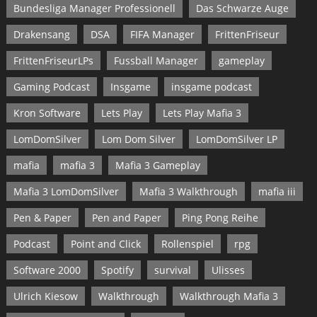
Bundesliga Manager Professionell
Das Schwarze Auge
Drakensang
DSA
FIFA Manager
FrittenFriseur
FrittenFriseurLPs
Fussball Manager
gameplay
Gaming Podcast
Insgame
insgame podcast
Kron Software
Lets Play
Lets Play Mafia 3
LomDomSilver
Lom Dom Silver
LomDomSilver LP
mafia
mafia 3
Mafia 3 Gameplay
Mafia 3 LomDomSilver
Mafia 3 Walkthrough
mafia iii
Pen & Paper
Pen and Paper
Ping Pong Reihe
Podcast
Point and Click
Rollenspiel
rpg
Software 2000
Spotify
survival
Ulisses
Ulrich Kiesow
Walkthrough
Walkthrough Mafia 3