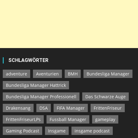
SCHLAGWÖRTER
adventure
Aventurien
BMH
Bundesliga Manager
Bundesliga Manager Hattrick
Bundesliga Manager Professionell
Das Schwarze Auge
Drakensang
DSA
FIFA Manager
FrittenFriseur
FrittenFriseurLPs
Fussball Manager
gameplay
Gaming Podcast
Insgame
insgame podcast