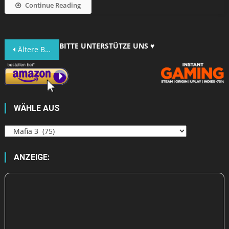
Continue Reading
Beitragsnavigation
BITTE UNTERSTÜTZE UNS ♥
Ältere Beiträge
WÄHLE AUS
Wähle
aus
ANZEIGE: