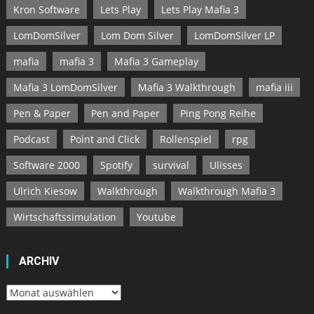
Kron Software
Lets Play
Lets Play Mafia 3
LomDomSilver
Lom Dom Silver
LomDomSilver LP
mafia
mafia 3
Mafia 3 Gameplay
Mafia 3 LomDomSilver
Mafia 3 Walkthrough
mafia iii
Pen & Paper
Pen and Paper
Ping Pong Reihe
Podcast
Point and Click
Rollenspiel
rpg
Software 2000
Spotify
survival
Ulisses
Ulrich Kiesow
Walkthrough
Walkthrough Mafia 3
Wirtschaftssimulation
Youtube
ARCHIV
Archiv